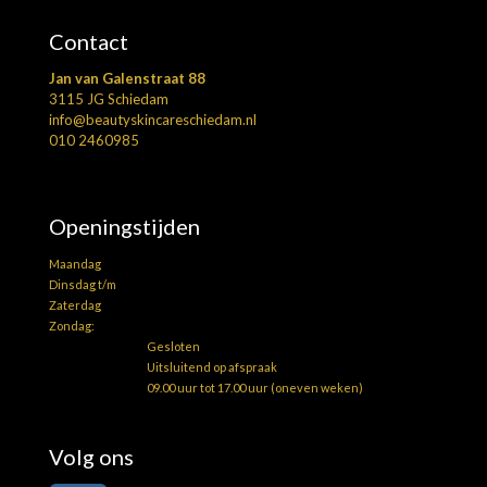
Contact
Jan van Galenstraat 88
3115 JG Schiedam
info@beautyskincareschiedam.nl
010 2460985
Openingstijden
Maandag
Dinsdag t/m
Zaterdag
Zondag:
Gesloten
Uitsluitend op afspraak
09.00 uur tot 17.00 uur (oneven weken)
Volg ons