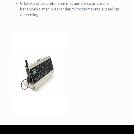
Uitstekend te combineren met andere cosmetische
behandelvormen, waaronder microdermabrasie, peelings
& needling