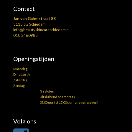
Contact
Jan van Galenstraat 88
3115 JG Schiedam
info@beautyskincareschiedam.nl
010 2460985
Openingstijden
Maandag
Dinsdag t/m
Zaterdag
Zondag:
Gesloten
Uitsluitend op afspraak
09.00 uur tot 17.00 uur (oneven weken)
Volg ons