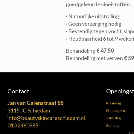
goedgekeurde vloeistoffen.
· Natuurlijke uitstraling
· Geen verzorging nodig
· Bestendig tegen vocht, sla
· Houdbaarheid 6 tot 9 weke
Behandeling
€ 47,50
Behandeling met verven
€ 59
Contact
Openingst
Jan van Galenstraat 88
Maandag
3115 JG Schiedam
Dinsdag t/m
info@beautyskincareschiedam.nl
Zaterdag
010 2460985
Zondag:
Ge