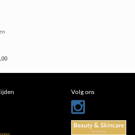
pen
n
,00
ijden
Volg ons
sloten