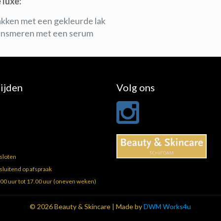
 luxe:
akken met een gekleurde lak
insmeren met een serum
ijden
Volg ons
sloten
sluitend op afspraak
00 uur tot 17.00 uur (oneven weken)
© 2026 Beauty & Skincare | Made by
DWM Works4u