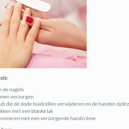
sis:
n de nagels
emen verzorgen
b die de dode huidcellen verwijderen en de handen zijde
akken met een blanke lak
insmeren met een verzorgende handcrème