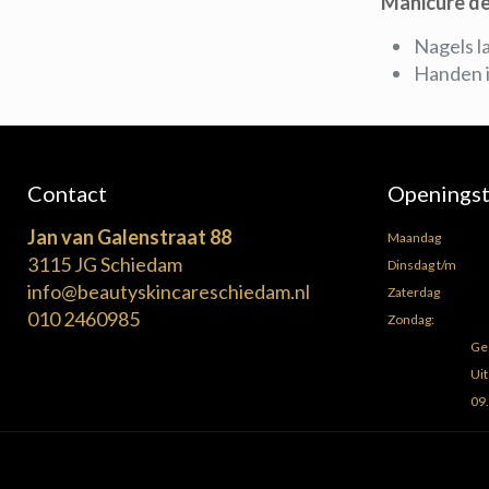
Manicure de
Nagels l
Handen 
Contact
Openingst
Jan van Galenstraat 88
Maandag
3115 JG Schiedam
Dinsdag t/m
info@beautyskincareschiedam.nl
Zaterdag
010 2460985
Zondag:
Ge
Uit
09.