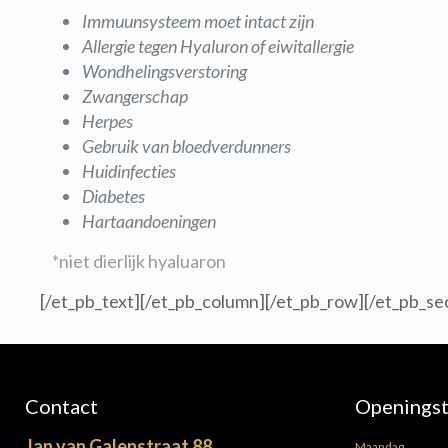
Immuunsysteem moet intact zijn
Allergie tegen Hyaluron of eiwitallergie
Wondhelingsverstoring
Zwangerschap
Herpes
Gebruik van bloedverdunners
Huidinfecties
Diabetes
Hartaandoeningen
*niet dierlijk hyaluaron
[/et_pb_text][/et_pb_column][/et_pb_row][/et_pb_se
Contact
Openingst
Jan van Galenstraat 88
Maandag