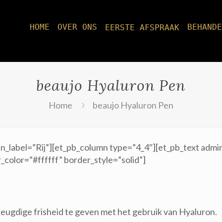
HOME
OVER ONS
BEHANDE
EERSTE AFSPRAAK
beaujo Hyaluron Pen
Home
beaujo Hyaluron Pen
n_label=”Rij”][et_pb_column type=”4_4″][et_pb_text admi
_color=”#ffffff” border_style=”solid”]
jeugdige frisheid te geven met het gebruik van Hyaluron.