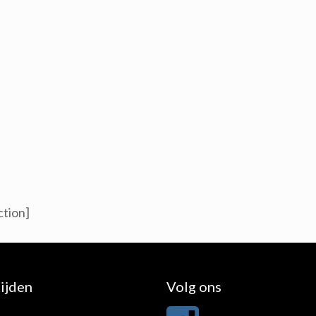
ction]
ijden
Volg ons