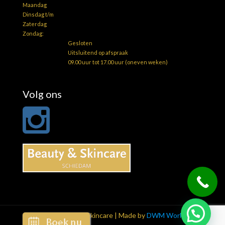
Maandag
Dinsdag t/m
Zaterdag
Zondag:
Gesloten
Uitsluitend op afspraak
09.00 uur tot 17.00 uur (oneven weken)
Volg ons
© 2026 Beauty & Skincare | Made by
DWM Works4u