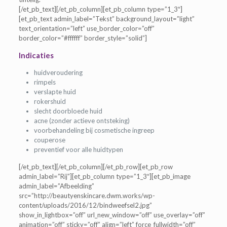
[/et_pb_text][/et_pb_column][et_pb_column type=”1_3″]
[et_pb_text admin_label=”Tekst” background_layout=”light”
text_orientation=”left” use_border_color=”off”
border_color=”#ffffff” border_style=”solid”]
Indicaties
huidveroudering
rimpels
verslapte huid
rokershuid
slecht doorbloede huid
acne (zonder actieve ontsteking)
voorbehandeling bij cosmetische ingreep
couperose
preventief voor alle huidtypen
[/et_pb_text][/et_pb_column][/et_pb_row][et_pb_row
admin_label=”Rij”][et_pb_column type=”1_3″][et_pb_image
admin_label=”Afbeelding”
src=”http://beautyenskincare.dwm.works/wp-
content/uploads/2016/12/bindweefsel2.jpg”
show_in_lightbox=”off” url_new_window=”off” use_overlay=”off”
animation=”off” sticky=”off” align=”left” force_fullwidth=”off”