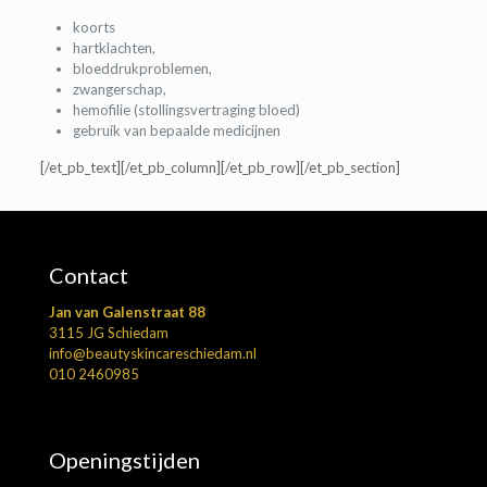
koorts
hartklachten,
bloeddrukproblemen,
zwangerschap,
hemofilie (stollingsvertraging bloed)
gebruik van bepaalde medicijnen
[/et_pb_text][/et_pb_column][/et_pb_row][/et_pb_section]
Contact
Jan van Galenstraat 88
3115 JG Schiedam
info@beautyskincareschiedam.nl
010 2460985
Openingstijden