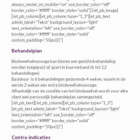
always_center_on_mobile=”on” use_border_color=”off”
border_color=”#ffffff” border_style=”solid”] [/et_pb_image]
[/et_pb_column][et_pb_column type=”1_3″][et_pb_text
admin_label=”Tekst” background_layout=”light”
text_orientation=”left” use_border_color=”off”
border_color=”#ffffff” border_style=”solid”
custom_padding=”50px|||”]
Behandelplan
Bindweefselmassage kan binnen een gezichtsbehandeling
worden toegepast of apart in kuurverband (6 tot 12
behandelingen)
Basiskuur is 6 behandelingen gedurende 4 weken, waarin in de
eerste 2 weken een extra bindweefselmassage.
Afhankelijk van de conditie van het bindweefsel wordt voor elke
client een persoonlijk behandelplan samengesteld.
[/et_pb_text][/et_pb_column][et_pb_column type=”1_3″]
[et_pb_text admin_label=”Tekst” background_layout=”light”
text_orientation=”left” use_border_color=”off”
border_color=”#ffffff” border_style=”solid”
custom_padding=”50px|||”]
Contra-indicaties