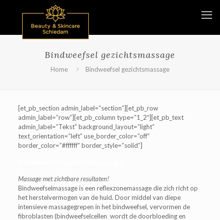
Bindweefsel gezichtsmassage
Home
Bindweefsel gezichtsmassage
[et_pb_section admin_label=”section”][et_pb_row
admin_label=”row”][et_pb_column type=”1_2″][et_pb_text
admin_label=”Tekst” background_layout=”light”
text_orientation=”left” use_border_color=”off”
border_color=”#ffffff” border_style=”solid”]
Bindweefsel gezichtsmassage
Massage met zichtbare resultaten!
Bindweefselmassage is een reflexzonemassage die zich richt op
het herstelvermogen van de huid. Door middel van diepe
intensieve massagegrepen in het bindweefsel, vervormen de
fibroblasten (bindweefselcellen wordt de doorbloeding en