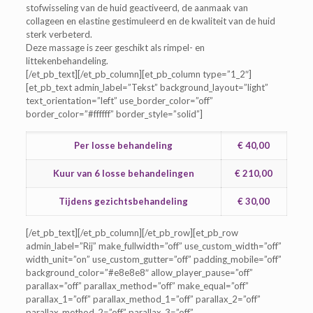
stofwisseling van de huid geactiveerd, de aanmaak van
collageen en elastine gestimuleerd en de kwaliteit van de huid
sterk verbeterd.
Deze massage is zeer geschikt als rimpel- en
littekenbehandeling.
[/et_pb_text][/et_pb_column][et_pb_column type=”1_2″]
[et_pb_text admin_label=”Tekst” background_layout=”light”
text_orientation=”left” use_border_color=”off”
border_color=”#ffffff” border_style=”solid”]
Per losse behandeling
€ 40,00
Kuur van 6 losse behandelingen
€ 210,00
Tijdens gezichtsbehandeling
€ 30,00
[/et_pb_text][/et_pb_column][/et_pb_row][et_pb_row
admin_label=”Rij” make_fullwidth=”off” use_custom_width=”off”
width_unit=”on” use_custom_gutter=”off” padding_mobile=”off”
background_color=”#e8e8e8″ allow_player_pause=”off”
parallax=”off” parallax_method=”off” make_equal=”off”
parallax_1=”off” parallax_method_1=”off” parallax_2=”off”
parallax_method_2=”off” parallax_3=”off”