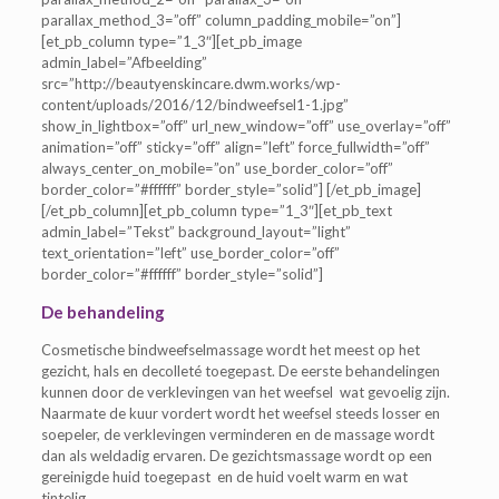
parallax_method_3=”off” column_padding_mobile=”on”]
[et_pb_column type=”1_3″][et_pb_image
admin_label=”Afbeelding”
src=”http://beautyenskincare.dwm.works/wp-
content/uploads/2016/12/bindweefsel1-1.jpg”
show_in_lightbox=”off” url_new_window=”off” use_overlay=”off”
animation=”off” sticky=”off” align=”left” force_fullwidth=”off”
always_center_on_mobile=”on” use_border_color=”off”
border_color=”#ffffff” border_style=”solid”] [/et_pb_image]
[/et_pb_column][et_pb_column type=”1_3″][et_pb_text
admin_label=”Tekst” background_layout=”light”
text_orientation=”left” use_border_color=”off”
border_color=”#ffffff” border_style=”solid”]
De behandeling
Cosmetische bindweefselmassage wordt het meest op het
gezicht, hals en decolleté toegepast. De eerste behandelingen
kunnen door de verklevingen van het weefsel wat gevoelig zijn.
Naarmate de kuur vordert wordt het weefsel steeds losser en
soepeler, de verklevingen verminderen en de massage wordt
dan als weldadig ervaren. De gezichtsmassage wordt op een
gereinigde huid toegepast en de huid voelt warm en wat
tintelig.