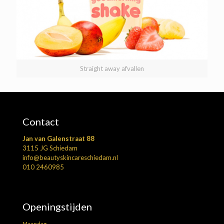
Straight away afvallen
Contact
Jan van Galenstraat 88
3115 JG Schiedam
info@beautyskincareschiedam.nl
010 2460985
Openingstijden
Maandag