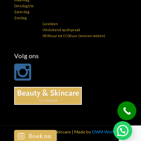
Dinsdag t/m
Zaterdag
Zondag:
Gesloten
Uitsluitend op afspraak
09.00 uur tot 17.00 uur (oneven weken)
Volg ons
© 2026 Beauty & Skincare | Made by
DWM Works4u