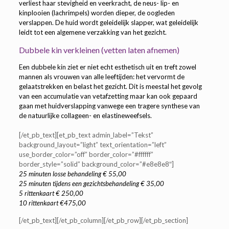
verliest haar stevigheid en veerkracht, de neus- lip- en
kinplooien (lachrimpels) worden dieper, de oogleden
verslappen. De huid wordt geleidelijk slapper, wat geleidelijk
leidt tot een algemene verzakking van het gezicht.
Dubbele kin verkleinen (vetten laten afnemen)
Een dubbele kin ziet er niet echt esthetisch uit en treft zowel
mannen als vrouwen van alle leeftijden: het vervormt de
gelaatstrekken en belast het gezicht. Dit is meestal het gevolg
van een accumulatie van vetafzetting maar kan ook gepaard
gaan met huidverslapping vanwege een tragere synthese van
de natuurlijke collageen- en elastineweefsels.
[/et_pb_text][et_pb_text admin_label=”Tekst”
background_layout=”light” text_orientation=”left”
use_border_color=”off” border_color=”#ffffff”
border_style=”solid” background_color=”#e8e8e8″]
25 minuten losse behandeling € 55,00
25 minuten tijdens een gezichtsbehandeling € 35,00
5 rittenkaart € 250,00
10 rittenkaart €475,00
[/et_pb_text][/et_pb_column][/et_pb_row][/et_pb_section]