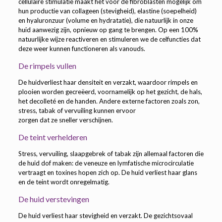
cellulaire stimulatie maakt het voor de fibroblasten mogelijk om
hun productie van collageen (stevigheid), elastine (soepelheid)
en hyaluronzuur (volume en hydratatie), die natuurlijk in onze
huid aanwezig zijn, opnieuw op gang te brengen. Op een 100%
natuurlijke wijze reactiveren en stimuleren we de celfuncties dat
deze weer kunnen
functioneren als vanouds.
De rimpels vullen
De huidverliest haar densiteit en verzakt, waardoor rimpels en
plooien worden gecreëerd, voornamelijk op het gezicht, de hals,
het decolleté en de handen. Andere externe factoren zoals zon,
stress, tabak of vervuiling kunnen ervoor
zorgen dat ze sneller verschijnen.
De teint verhelderen
Stress, vervuiling, slaapgebrek of tabak zijn allemaal factoren die
de huid dof maken: de veneuze en lymfatische microcirculatie
vertraagt en toxines hopen zich op. De huid verliest haar glans
en de teint wordt onregelmatig.
De huid verstevingen
De huid verliest haar stevigheid en verzakt. De gezichtsovaal