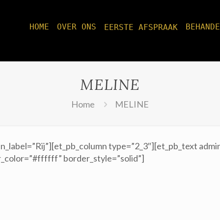
HOME
OVER ONS
BEHANDE
EERSTE AFSPRAAK
MELINE
Home
MELINE
n_label=”Rij”][et_pb_column type=”2_3″][et_pb_text admi
_color=”#ffffff” border_style=”solid”]