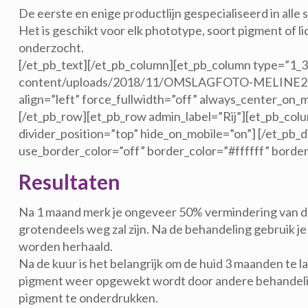
De eerste en enige productlijn gespecialiseerd in all
Het is geschikt voor elk phototype, soort pigment of li
onderzocht.
[/et_pb_text][/et_pb_column][et_pb_column type=”1_
content/uploads/2018/11/OMSLAGFOTO-MELINE2-1.png
align=”left” force_fullwidth=”off” always_center_on_
[/et_pb_row][et_pb_row admin_label=”Rij”][et_pb_colu
divider_position=”top” hide_on_mobile=”on”] [/et_pb_d
use_border_color=”off” border_color=”#ffffff” borde
Resultaten
Na 1 maand merk je ongeveer 50% vermindering van de 
grotendeels weg zal zijn. Na de behandeling gebruik 
worden herhaald.
Na de kuur is het belangrijk om de huid 3 maanden te l
pigment weer opgewekt wordt door andere behandelin
pigment te onderdrukken.