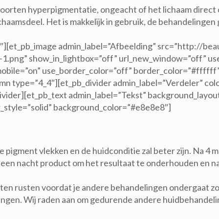
e soorten hyperpigmentatie, ongeacht of het lichaam direct
chaamsdeel. Het is makkelijk in gebruik, de behandelingen g
3″][et_pb_image admin_label=”Afbeelding” src=”http://b
” show_in_lightbox=”off” url_new_window=”off” use_ov
mobile=”on” use_border_color=”off” border_color=”#ffffff”
mn type=”4_4″][et_pb_divider admin_label=”Verdeler” col
ivider][et_pb_text admin_label=”Tekst” background_layout=
r_style=”solid” background_color=”#e8e8e8″]
pigment vlekken en de huidconditie zal beter zijn. Na 4 
je een nacht product om het resultaat te onderhouden en 
aten rusten voordat je andere behandelingen ondergaat zoa
gen. Wij raden aan om gedurende andere huidbehandeling