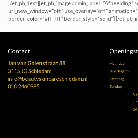
[/et_pb_text][et_pb_image admin_label=”Afbeelding”
url_new_window=”off” use_overlay=”off” animation=”t
border_color=”#ffffff” border_style=”solid”] [/et_pb
Contact
Openingst
Jan van Galenstraat 88
Maandag
3115 JG Schiedam
Dinsdag t/m
info@beautyskincareschiedam.nl
Zaterdag
010 2460985
Zondag:
Ge
Uit
09.