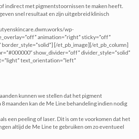
 of indirect met pigmentstoornissen te maken heeft.
even snel resultaat en zijn uitgebreid klinisch
eautyenskincare.dwm.works/wp-
erlay=”off” animation=”right” sticky=”off”
 border_style=”solid”] [/et_pb_image][/et_pb_column]
or=”#000000″ show_divider=”off” divider_style=”solid”
”light” text_orientation=”left”
maanden kunnen we stellen dat het pigment
na 8 maanden kan de Me Line behandeling indien nodig
ls een peeling of laser. Dit is om te voorkomen dat het
en altijd de Me Line te gebruiken om zo eventueel