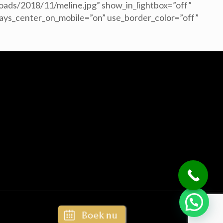
oads/2018/11/meline.jpg” show_in_lightbox=”off”
lways_center_on_mobile=”on” use_border_color=”off”