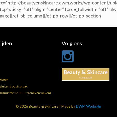
 src=”http://beautyenskincare.dwm.works/wp-content/upl
op” sticky=”off” align=”center” force_fullwidth=”off” a
_image][/et_pb_column][/et_pb_row][/et_pb_section]
ijden
Volg ons
sloten
sluitend op afspraak
00 uur tot 17.00 uur (oneven weken)
© 2026 Beauty & Skincare | Made by
DWM Works4u