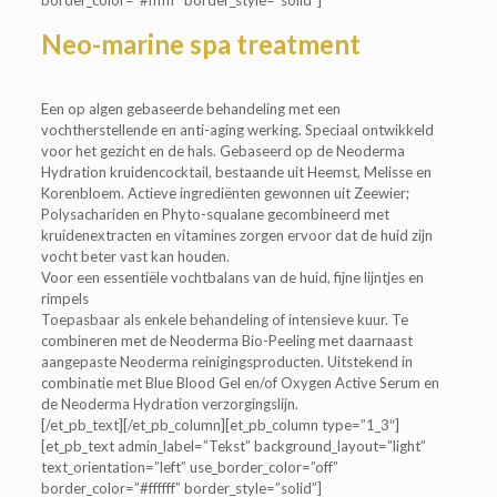
border_color=”#ffffff” border_style=”solid”]
Neo-marine spa treatment
Een op algen gebaseerde behandeling met een
vochtherstellende en anti-aging werking. Speciaal ontwikkeld
voor het gezicht en de hals. Gebaseerd op de Neoderma
Hydration kruidencocktail, bestaande uit Heemst, Melisse en
Korenbloem. Actieve ingrediënten gewonnen uit Zeewier;
Polysachariden en Phyto-squalane gecombineerd met
kruidenextracten en vitamines zorgen ervoor dat de huid zijn
vocht beter vast kan houden.
Voor een essentiële vochtbalans van de huid, fijne lijntjes en
rimpels
Toepasbaar als enkele behandeling of intensieve kuur. Te
combineren met de Neoderma Bio-Peeling met daarnaast
aangepaste Neoderma reinigingsproducten. Uitstekend in
combinatie met Blue Blood Gel en/of Oxygen Active Serum en
de Neoderma Hydration verzorgingslijn.
[/et_pb_text][/et_pb_column][et_pb_column type=”1_3″]
[et_pb_text admin_label=”Tekst” background_layout=”light”
text_orientation=”left” use_border_color=”off”
border_color=”#ffffff” border_style=”solid”]