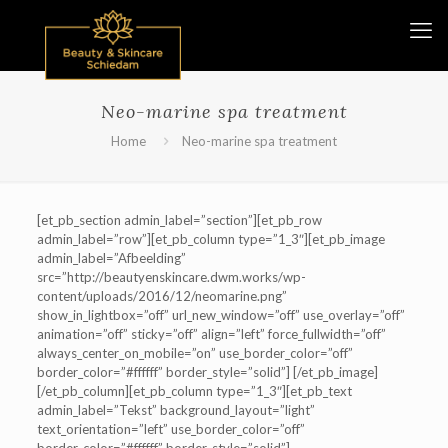
Neo-marine spa treatment
Home
Neo-marine spa treatment
[et_pb_section admin_label=”section”][et_pb_row
admin_label=”row”][et_pb_column type=”1_3″][et_pb_image
admin_label=”Afbeelding”
src=”http://beautyenskincare.dwm.works/wp-
content/uploads/2016/12/neomarine.png”
show_in_lightbox=”off” url_new_window=”off” use_overlay=”off”
animation=”off” sticky=”off” align=”left” force_fullwidth=”off”
always_center_on_mobile=”on” use_border_color=”off”
border_color=”#ffffff” border_style=”solid”] [/et_pb_image]
[/et_pb_column][et_pb_column type=”1_3″][et_pb_text
admin_label=”Tekst” background_layout=”light”
text_orientation=”left” use_border_color=”off”