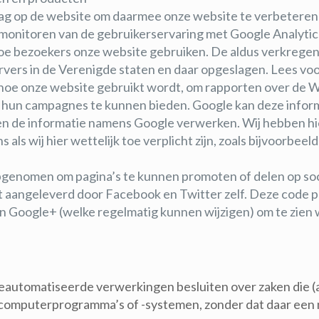
ag op de website om daarmee onze website te verbeteren 
onitoren van de gebruikerservaring met Google Analytic
hoe bezoekers onze website gebruiken. De aldus verkrege
ers in de Verenigde staten en daar opgeslagen. Lees voor
 hoe onze website gebruikt wordt, om rapporten over de 
an hun campagnes te kunnen bieden. Google kan deze infor
den de informatie namens Google verwerken. Wij hebben hi
s wij hier wettelijk toe verplicht zijn, zoals bijvoorbee
opgenomen om pagina’s te kunnen promoten of delen op s
aangeleverd door Facebook en Twitter zelf. Deze code pla
n Google+ (welke regelmatig kunnen wijzigen) om te zien 
geautomatiseerde verwerkingen besluiten over zaken die (
 computerprogramma’s of -systemen, zonder dat daar een