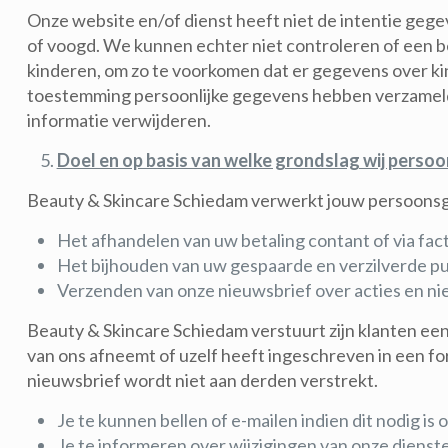
Onze website en/of dienst heeft niet de intentie gege
of voogd. We kunnen echter niet controleren of een bez
kinderen, om zo te voorkomen dat er gegevens over ki
toestemming persoonlijke gegevens hebben verzameld 
informatie verwijderen.
Doel en op basis van welke grondslag wij pers
Beauty & Skincare Schiedam verwerkt jouw persoonsg
Het afhandelen van uw betaling contant of via fac
Het bijhouden van uw gespaarde en verzilverde pun
Verzenden van onze nieuwsbrief over acties en n
Beauty & Skincare Schiedam verstuurt zijn klanten ee
van ons afneemt of uzelf heeft ingeschreven in een f
nieuwsbrief wordt niet aan derden verstrekt.
Je te kunnen bellen of e-mailen indien dit nodig is
Je te informeren over wijzigingen van onze diens