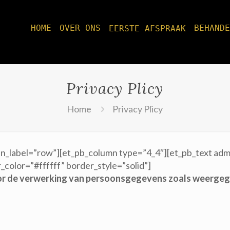
HOME
OVER ONS
BEHANDE
EERSTE AFSPRAAK
Privacy Plicy
Home
Privacy Plicy
in_label=”row”][et_pb_column type=”4_4″][et_pb_text adm
_color=”#ffffff” border_style=”solid”]
or de verwerking van persoonsgegevens zoals weergege