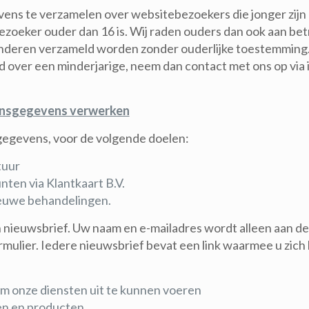
vens te verzamelen over websitebezoekers die jonger zijn
oeker ouder dan 16 is. Wij raden ouders dan ook aan betrok
nderen verzameld worden zonder ouderlijke toestemming. Al
over een minderjarige, neem dan contact met ons op via 
oonsgegevens verwerken
egevens, voor de volgende doelen:
tuur
ten via Klantkaart B.V.
ieuwe behandelingen.
n nieuwsbrief. Uw naam en e-mailadres wordt alleen aan d
ormulier. Iedere nieuwsbrief bevat een link waarmee u zi
 om onze diensten uit te kunnen voeren
ten en producten