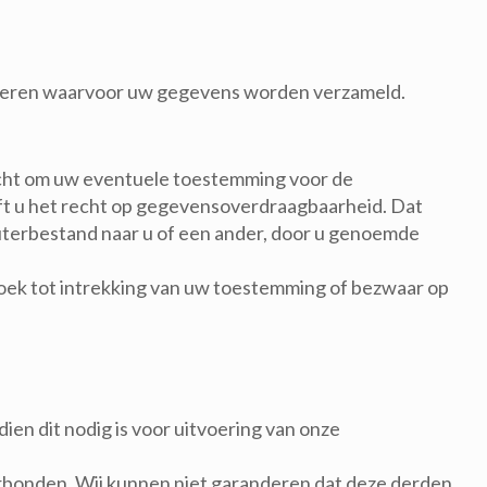
liseren waarvoor uw gegevens worden verzameld.
recht om uw eventuele toestemming voor de
t u het recht op gegevensoverdraagbaarheid. Dat
uterbestand naar u of een ander, door u genoemde
oek tot intrekking van uw toestemming of bezwaar op
en dit nodig is voor uitvoering van onze
verbonden. Wij kunnen niet garanderen dat deze derden