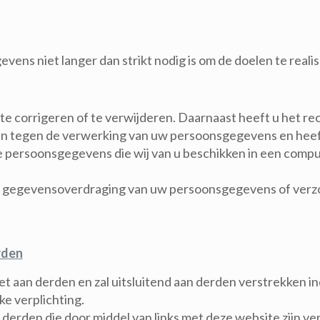
ens niet langer dan strikt nodig is om de doelen te rea
 te corrigeren of te verwijderen. Daarnaast heeft u het 
en tegen de verwerking van uw persoonsgegevens en heef
de persoonsgegevens die wij van u beschikken in een comp
ing, gegevensoverdraging van uw persoonsgegevens of verz
rden
aan derden en zal uitsluitend aan derden verstrekken indi
e verplichting.
n derden die door middel van links met deze website zijn 